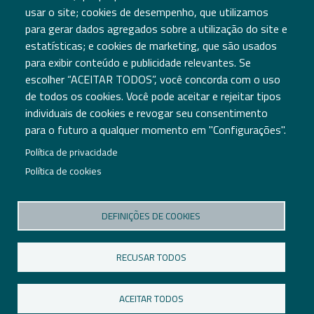
usar o site; cookies de desempenho, que utilizamos
para gerar dados agregados sobre a utilização do site e
estatísticas; e cookies de marketing, que são usados
para exibir conteúdo e publicidade relevantes. Se
escolher “ACEITAR TODOS”, você concorda com o uso
de todos os cookies. Você pode aceitar e rejeitar tipos
Associação TICE.PT
individuais de cookies e revogar seu consentimento
Edifício Central
para o futuro a qualquer momento em "Configurações".
PCI - Creative Science Park Aveiro Region
Via do Conhecimento
Política de privacidade
3830-352 Ílhavo
Política de cookies
DEFINIÇÕES DE COOKIES
P: +351 234 484 066
E: geral@tice.pt
RECUSAR TODOS
Termos e Condições
Política de Privacidade
Política de Cookies
Configuração de cookies
ACEITAR TODOS