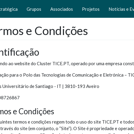
tratégica
Grupos
Associados
Projetos
Notícias e E
rmos e Condições
ntificação
ndo ao website do Cluster TICE.PT, operado por uma empresa constit
ação para o Polo das Tecnologias de Comunicação e Eletrónica – T
 Universitário de Santiago - IT | 3810-193 Aveiro
508726867
mos e Condições
uintes termos e condições regem todo o uso do site TICE.PT e todos
través do site (em conjunto, o “Site”). O Site é propriedade e opera