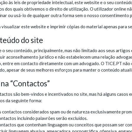
ção às leis de propriedade intelectual, este website e o seu conteú
os dos quais obtivemos o direito de utilização. O utilizador online n
inar ou usá-lo de qualquer outra forma sem o nosso consentimento pr
visualizar este website e imprimir cópias do material apenas para s
teúdo do site
e o seu conteúdo, principalmente, mas não limitado aos seus artigos
tuir aconselhamento jurídico e não estabelecem uma relação advogad
co, entre em contacto diretamente com um advogado. O TICE.PT não 
do, apesar de seus melhores esforços para manter o conteúdo atualiz
ina “Contactos”
tactos são bem-vindos e incentivados no site, mas há alguns casos 
dos da seguinte forma:
 contactos considerados spam ou de natureza exclusivamente promo
ntactos incluindo palavrões serão excluídos.
ntactos que contenham linguagem ou conceitos que possam ser cons
cluir linguagem abusiva, ameaçadora, pornográfica, ofensiva, engan