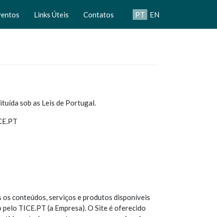
ventos
Links Úteis
Contatos
PT
EN
uída sob as Leis de Portugal.
ICE.PT
 os conteúdos, serviços e produtos disponíveis
do pelo TICE.PT (a Empresa). O Site é oferecido