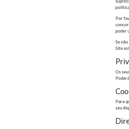
sujeito
políti
Por fav
concor
poder u
Se não
Site es
Pri
Os seus
Poderá
Coo
Para q
seu dis
Dire