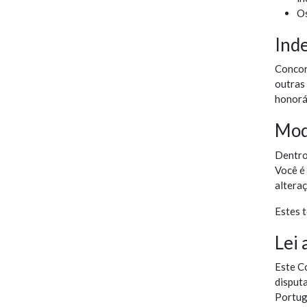
Os
Ind
Concor
outras
honorá
Modi
Dentro 
Você é
alteraç
Estes 
Lei 
Este C
disputa
Portug