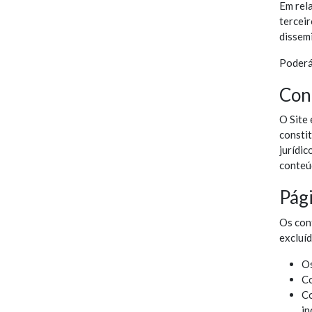
Em rela
terceir
dissem
Poderá 
Con
O Site 
consti
jurídi
conteú
Pág
Os con
excluí
Os
Co
Co
in