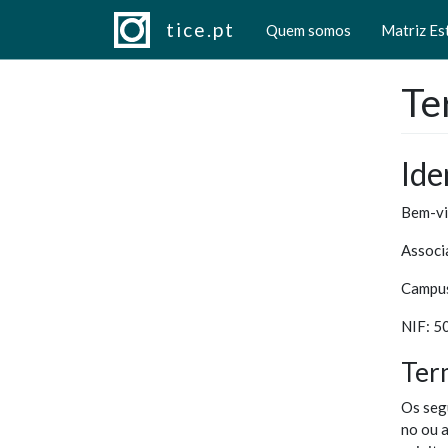
Navegação principal
Passar para o conteúdo principal
tice.pt
Quem somos
Matriz Es
Te
Ide
Bem-vi
Associ
Campus
NIF: 
Ter
Os seg
no ou a