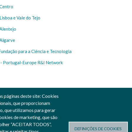
Centro
isboa e Vale do Tejo
Alentejo
Algarve
Fundação para a Ciência e Tecnologia
- Portugal-Europe R&I Network
s páginas deste site: Cookies
ncionais, que proporcionam
o, que utilizamos para gerar
cookies de marketing, que são
ciado por:
escolher “ACEITAR TODOS”,
DEFINIÇÕES DE COOKIES
m
tar e rejeitar tipos