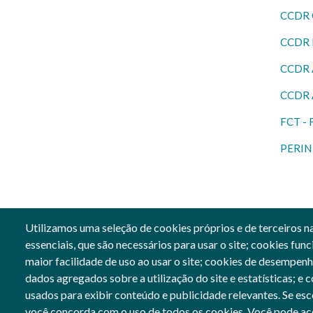
CCDR 
CCDR L
CCDR 
CCDR 
FCT - 
PERIN 
Utilizamos uma seleção de cookies próprios e de terceiros na
essenciais, que são necessários para usar o site; cookies fu
maior facilidade de uso ao usar o site; cookies de desempenh
dados agregados sobre a utilização do site e estatísticas; e 
Siga-nos
Cofinan
usados para exibir conteúdo e publicidade relevantes. Se 
Social Networks
Image
você concorda com o uso de todos os cookies. Você pode acei