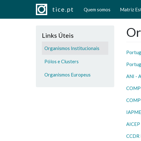
Navegação principal
Passar para o conteúdo principal
tice.pt
Quem somos
Matriz Es
Or
Links Úteis
Organismos Institucionais
Portug
Pólos e Clusters
Portug
Organismos Europeus
ANI - 
COMP
COMP
IAPME
AICEP
CCDR 