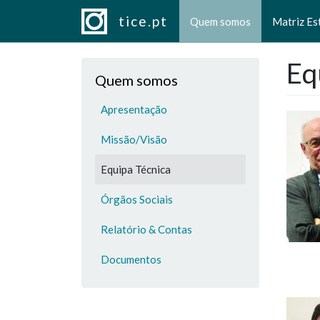
Navegação principal
Passar para o conteúdo principal
tice.pt
Quem somos
Matriz Es
Eq
Quem somos
Apresentação
Missão/Visão
Equipa Técnica
Órgãos Sociais
Relatório & Contas
Documentos