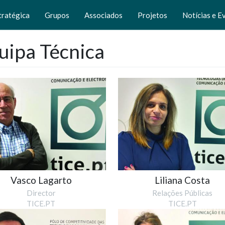
tratégica
Grupos
Associados
Projetos
Notícias e E
uipa Técnica
Vasco Lagarto
Liliana Costa
Director
Relações Públicas
TICE.PT
TICE.PT