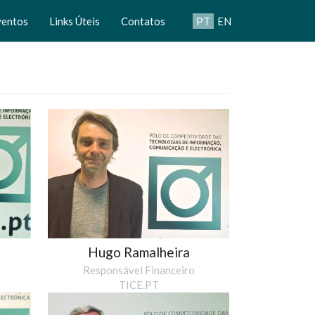
ventos
Links Úteis
Contatos
PT
EN
Hugo Ramalheira
Responsável Financeiro
TICE.PT