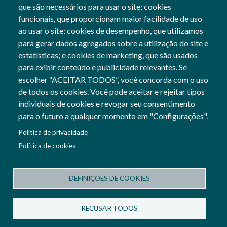
que são necessários para usar o site; cookies
Brevemente
funcionais, que proporcionam maior facilidade de uso
ao usar o site; cookies de desempenho, que utilizamos
para gerar dados agregados sobre a utilização do site e
estatísticas; e cookies de marketing, que são usados
para exibir conteúdo e publicidade relevantes. Se
Siga-nos
escolher “ACEITAR TODOS”, você concorda com o uso
Social Networks
de todos os cookies. Você pode aceitar e rejeitar tipos
individuais de cookies e revogar seu consentimento
para o futuro a qualquer momento em "Configurações".
Cofinanciado por:
Política de privacidade
Imagem
Política de cookies
Imagem
DEFINIÇÕES DE COOKIES
Termos e Condições
Política de Privacidade
RECUSAR TODOS
Política de Cookies
Configuração de cookies