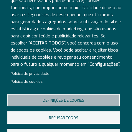
que são necessários para usar o site; cookies
funcionais, que proporcionam maior facilidade de uso ao
usar o site; cookies de desempenho, que utilizamos
para gerar dados agregados sobre a utilização do site e
estatísticas; e cookies de marketing, que são usados
para exibir conteúdo e publicidade relevantes. Se
escolher “ACEITAR TODOS”, você concorda com o uso
de todos os cookies. Você pode aceitar e rejeitar tipos
Associação TICE.PT
individuais de cookies e revogar seu consentimento
Edifício Central
para o futuro a qualquer momento em "Configurações".
PCI - Creative Science Park Aveiro Region
Via do Conhecimento
Política de privacidade
3830-352 Ílhavo
Política de cookies
DEFINIÇÕES DE COOKIES
P: +351 234 484 066
E: geral@tice.pt
RECUSAR TODOS
Termos e Condições
Política de Privacidade
Política de Cookies
Configuração de cookies