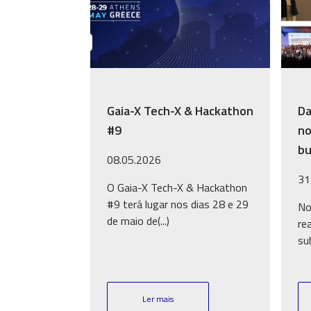
Gaia-X Tech-X & Hackathon
Da
#9
no
bu
08.05.2026
31
O Gaia-X Tech-X & Hackathon
#9 terá lugar nos dias 28 e 29
No
de maio de(...)
re
su
Ler mais