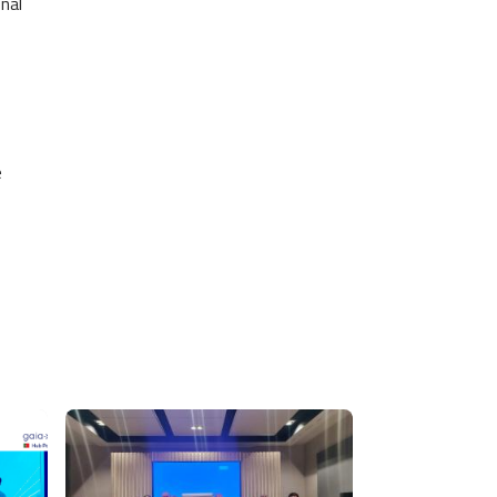
nal
e
Imagem