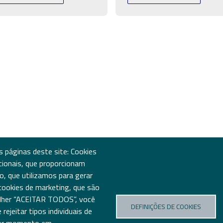
s páginas deste site: Cookies
ncionais, que proporcionam
o, que utilizamos para gerar
 cookies de marketing, que são
Associação TICE.PT
P: 
colher “ACEITAR TODOS”, você
Edifício Central
E: 
DEFINIÇÕES DE COOKIES
ejeitar tipos individuais de
PCI - Creative Science Park Aveiro Region
Via do Conhecimento