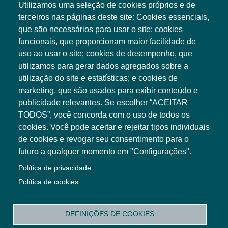
Utilizamos uma seleção de cookies próprios e de
terceiros nas páginas deste site: Cookies essenciais,
que são necessários para usar o site; cookies
funcionais, que proporcionam maior facilidade de
uso ao usar o site; cookies de desempenho, que
utilizamos para gerar dados agregados sobre a
utilização do site e estatísticas; e cookies de
marketing, que são usados para exibir conteúdo e
Associação TICE.PT
publicidade relevantes. Se escolher “ACEITAR
Edifício Central
TODOS”, você concorda com o uso de todos os
PCI - Creative Science Park Aveiro Region
Via do Conhecimento
cookies. Você pode aceitar e rejeitar tipos individuais
3830-352 Ílhavo
de cookies e revogar seu consentimento para o
futuro a qualquer momento em "Configurações".
Política de privacidade
P: +351 234 484 066
Política de cookies
E: geral@tice.pt
Termos e Condições
Política de Privacidade
Política de Cookies
DEFINIÇÕES DE COOKIES
Configuração de cookies