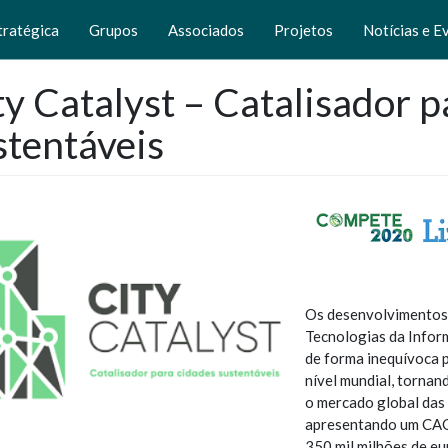
tratégica
Grupos
Associados
Projetos
Notícias e E
ty Catalyst – Catalisador p
stentáveis
Os desenvolvimentos 
Tecnologias da Infor
de forma inequívoca p
nível mundial, tornan
o mercado global das
apresentando um CAG
350 mil milhões de eu