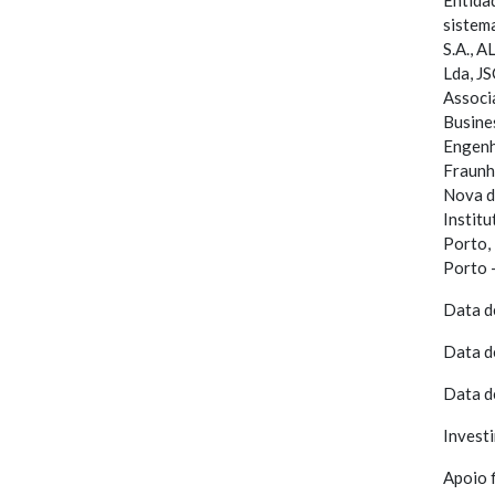
sistem
S.A., A
Lda, J
Associ
Busine
Engenh
Fraunh
Nova d
Instit
Porto,
Porto 
Data d
Data d
Data d
Invest
Apoio 