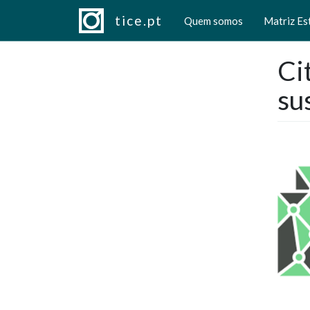
Navegação principal
Passar para o conteúdo principal
tice.pt
Quem somos
Matriz Es
Ci
su