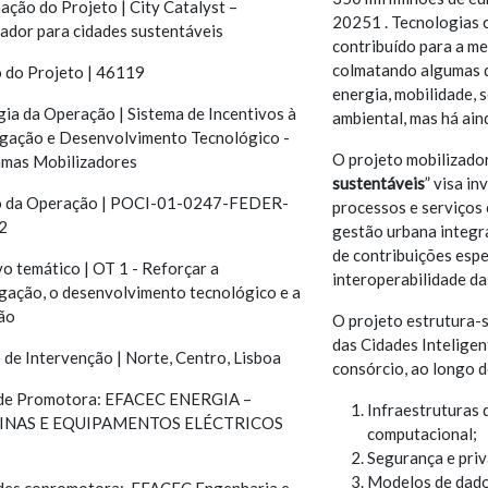
ação do Projeto | City Catalyst –
20251 . Tecnologias c
sador para cidades sustentáveis
contribuído para a me
colmatando algumas da
 do Projeto | 46119
energia, mobilidade, 
gia da Operação | Sistema de Incentivos à
ambiental, mas há ain
igação e Desenvolvimento Tecnológico -
O projeto mobilizador
mas Mobilizadores
sustentáveis
” visa i
 da Operação | POCI-01-0247-FEDER-
processos e serviços
2
gestão urbana integra
de contribuições espe
o temático | OT 1 - Reforçar a
interoperabilidade da
igação, o desenvolvimento tecnológico e a
ão
O projeto estrutura-s
das Cidades Inteligen
 de Intervenção | Norte, Centro, Lisboa
consórcio, ao longo 
de Promotora: EFACEC ENERGIA –
Infraestruturas
NAS E EQUIPAMENTOS ELÉCTRICOS
computacional;
Segurança e priv
Modelos de dados
des copromotora: EFACEC Engenharia e