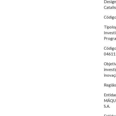
Design
Catali
Código
Tipolo
Invest
Progra
Código
04611
Objetiv
invest
inovaç
Região
Entida
MÁQUI
S.A.
Entida