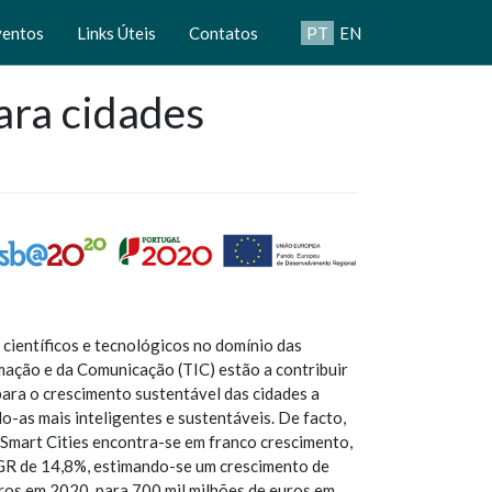
ventos
Links Úteis
Contatos
PT
EN
ara cidades
científicos e tecnológicos no domínio das
mação e da Comunicação (TIC) estão a contribuir
ara o crescimento sustentável das cidades a
do-as mais inteligentes e sustentáveis. De facto,
 Smart Cities encontra-se em franco crescimento,
R de 14,8%, estimando-se um crescimento de
ros em 2020, para 700 mil milhões de euros em