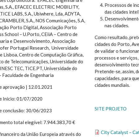
Processos de ino
as, S.A., EFACEC ELECTRIC MOBILITY,
das cidades intel
LTICE LABS, S.A., Ubiwhere, Lda, ADYTA,
Desenvolvimento
SCRAMBLER, S.A., NOS Comunicações, S.A,
nas cidades.
ação Porto Digital, Associação Porto
ss School – U.Porto, CEiiA – Centro de
Como resultado, pre
aria e Desenvolvimento, Associação
cidades do Porto, Ave
ofer Portugal Research, Universidade
de validar o funciona
e Lisboa, Centro de Computação Gráfica,
processos e serviços,
uto de Telecomunicações, Universidade do
desenvolvimento tecn
 INESC TEC, TICE.PT, Universidade do
Pretende-se, assim, 
– Faculdade de Engenharia
capacidades, para que
cidades mundiais.
e aprovação | 12.01.2021
e Inicio: 01/07/2020
SITE PROJETO
e conclusão: 30/06/2023
imento total elegível: 7.944.383,70 €
City Catalyst – Ca
financeiro da União Europeia através do