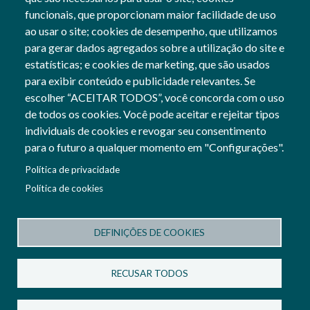
Setor Empresarial TICE
funcionais, que proporcionam maior facilidade de uso
ao usar o site; cookies de desempenho, que utilizamos
para gerar dados agregados sobre a utilização do site e
estatísticas; e cookies de marketing, que são usados
para exibir conteúdo e publicidade relevantes. Se
Siga-nos
escolher “ACEITAR TODOS”, você concorda com o uso
Social Networks
de todos os cookies. Você pode aceitar e rejeitar tipos
individuais de cookies e revogar seu consentimento
para o futuro a qualquer momento em "Configurações".
Cofinanciado por:
Política de privacidade
Imagem
Política de cookies
Imagem
DEFINIÇÕES DE COOKIES
Termos e Condições
Política de Privacidade
RECUSAR TODOS
Política de Cookies
Configuração de cookies