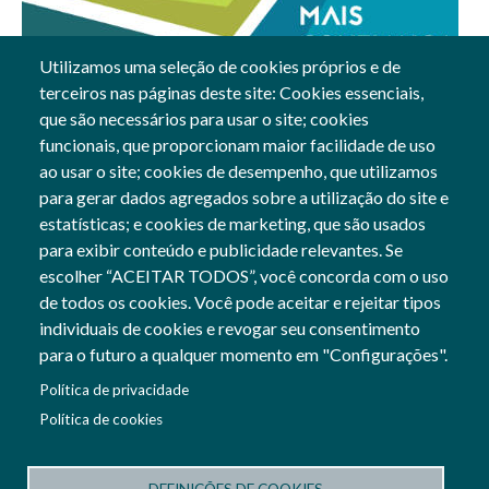
Utilizamos uma seleção de cookies próprios e de
terceiros nas páginas deste site: Cookies essenciais,
15 Jun, 2023
que são necessários para usar o site; cookies
funcionais, que proporcionam maior facilidade de uso
Gerais
ao usar o site; cookies de desempenho, que utilizamos
para gerar dados agregados sobre a utilização do site e
estatísticas; e cookies de marketing, que são usados
para exibir conteúdo e publicidade relevantes. Se
Siga-nos
escolher “ACEITAR TODOS”, você concorda com o uso
Social Networks
de todos os cookies. Você pode aceitar e rejeitar tipos
individuais de cookies e revogar seu consentimento
para o futuro a qualquer momento em "Configurações".
Cofinanciado por:
Política de privacidade
Imagem
Política de cookies
Imagem
DEFINIÇÕES DE COOKIES