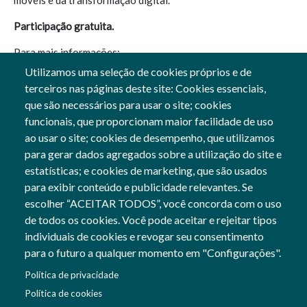
móveis e da transformação digital.
Participação gratuita.
Para mais informações:
https://www.it.pt/Events/Event/5684
Utilizamos uma seleção de cookies próprios e de
terceiros nas páginas deste site: Cookies essenciais,
Registo:
Tech MeetUps Industry 4.0: Mobile Communications
que são necessários para usar o site; cookies
in Industrial Environments & ASCS Test Bed Showcase
funcionais, que proporcionam maior facilidade de uso
ao usar o site; cookies de desempenho, que utilizamos
para gerar dados agregados sobre a utilização do site e
estatísticas; e cookies de marketing, que são usados
para exibir conteúdo e publicidade relevantes. Se
Siga-nos
escolher “ACEITAR TODOS”, você concorda com o uso
Social Networks
de todos os cookies. Você pode aceitar e rejeitar tipos
individuais de cookies e revogar seu consentimento
para o futuro a qualquer momento em "Configurações".
Cofinanciado por:
Política de privacidade
Imagem
Política de cookies