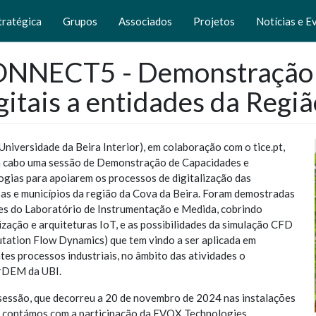
tratégica
Grupos
Associados
Projetos
Notícias e E
NNECT5 - Demonstração d
gitais a entidades da Regi
Universidade da Beira Interior), em colaboração com o tice.pt,
a cabo uma sessão de Demonstração de Capacidades e
ogias para apoiarem os processos de digitalização das
as e municípios da região da Cova da Beira. Foram demostradas
es do Laboratório de Instrumentação e Medida, cobrindo
zação e arquiteturas IoT, e as possibilidades da simulação CFD
tation Flow Dynamics) que tem vindo a ser aplicada em
tes processos industriais, no âmbito das atividades o
rDEM da UBI.
sessão, que decorreu a 20 de novembro de 2024 nas instalações
, contámos com a participação da EVOX Technologies