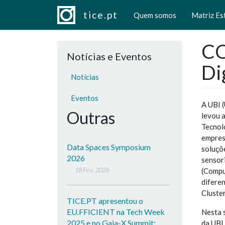
Navegação principal
Passar para o conteúdo principal
tice.pt
Quem somos
Matriz Es
CO
Notícias e Eventos
Di
Notícias
Eventos
A UBI (
Outras
levou 
Tecnol
empres
Data Spaces Symposium
soluçõ
2026
sensori
18 Fev, 2026
(Compu
diferen
Cluste
TICE.PT apresentou o
EU.FFICIENT na Tech Week
Nesta 
2025 e no Gaia-X Summit:
da UBI