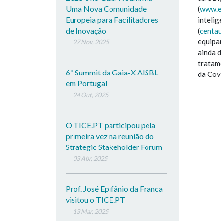
Uma Nova Comunidade
(
www.e
Europeia para Facilitadores
inteli
de Inovação
(
centau
equipa
27 Nov, 2025
ainda 
tratam
6º Summit da Gaia-X AISBL
da Cov
em Portugal
24 Out, 2025
O TICE.PT participou pela
primeira vez na reunião do
Strategic Stakeholder Forum
03 Abr, 2025
Prof. José Epifânio da Franca
visitou o TICE.PT
13 Mar, 2025