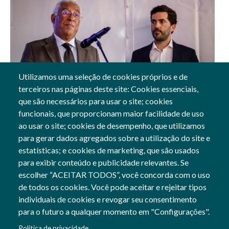
Utilizamos uma seleção de cookies próprios e de
terceiros nas páginas deste site: Cookies essenciais,
04 Apr, 2023
que são necessários para usar o site; cookies
funcionais, que proporcionam maior facilidade de uso
Associados
ao usar o site; cookies de desempenho, que utilizamos
para gerar dados agregados sobre a utilização do site e
estatísticas; e cookies de marketing, que são usados
para exibir conteúdo e publicidade relevantes. Se
Siga-nos
escolher “ACEITAR TODOS”, você concorda com o uso
Social Networks
de todos os cookies. Você pode aceitar e rejeitar tipos
individuais de cookies e revogar seu consentimento
para o futuro a qualquer momento em "Configurações".
Cofinanciado por:
Política de privacidade