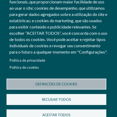
funcionais, que proporcionam maior facilidade de uso
Gerais
ao usar o site; cookies de desempenho, que utilizamos
para gerar dados agregados sobre a utilização do site e
estatísticas; e cookies de marketing, que são usados
para exibir conteúdo e publicidade relevantes. Se
Siga-nos
escolher “ACEITAR TODOS”, você concorda com o uso
Social Networks
de todos os cookies. Você pode aceitar e rejeitar tipos
individuais de cookies e revogar seu consentimento
para o futuro a qualquer momento em "Configurações".
Cofinanciado por:
Política de privacidade
Imagem
Política de cookies
Imagem
DEFINIÇÕES DE COOKIES
Termos e Condições
Política de Privacidade
RECUSAR TODOS
Política de Cookies
Configuração de cookies
ACEITAR TODOS