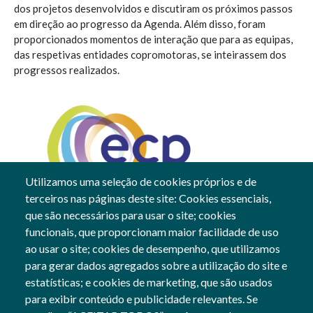
dos projetos desenvolvidos e discutiram os próximos passos
em direção ao progresso da Agenda. Além disso, foram
proporcionados momentos de interação que para as equipas,
das respetivas entidades copromotoras, se inteirassem dos
progressos realizados.
Utilizamos uma seleção de cookies próprios e de
terceiros nas páginas deste site: Cookies essenciais,
21 Mar, 2024
que são necessários para usar o site; cookies
funcionais, que proporcionam maior facilidade de uso
Gerais
ao usar o site; cookies de desempenho, que utilizamos
para gerar dados agregados sobre a utilização do site e
estatísticas; e cookies de marketing, que são usados
para exibir conteúdo e publicidade relevantes. Se
Siga-nos