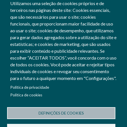
Utilizamos uma seleção de cookies próprios e de
terceiros nas páginas deste site: Cookies essenciais,
04 Oct, 2023
que são necessários para usar o site; cookies
funcionais, que proporcionam maior facilidade de uso
Gerais
ao usar o site; cookies de desempenho, que utilizamos
para gerar dados agregados sobre a utilização do site e
estatísticas; e cookies de marketing, que são usados
para exibir conteúdo e publicidade relevantes. Se
Siga-nos
escolher “ACEITAR TODOS”, você concorda com o uso
Social Networks
de todos os cookies. Você pode aceitar e rejeitar tipos
individuais de cookies e revogar seu consentimento
para o futuro a qualquer momento em "Configurações".
Cofinanciado por:
Política de privacidade
Imagem
Política de cookies
Imagem
DEFINIÇÕES DE COOKIES
Termos e Condições
Política de Privacidade