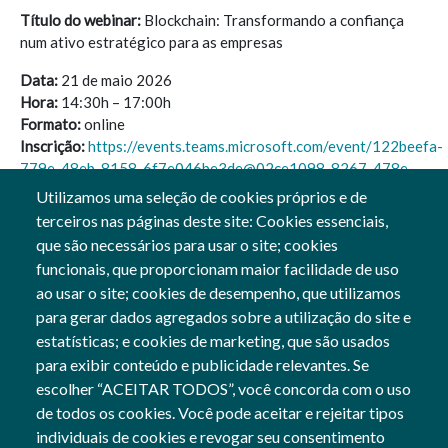
Título do webinar:
Blockchain: Transformando a confiança
num ativo estratégico para as empresas
Data:
21 de maio 2026
Hora:
14:30h – 17:00h
Formato:
online
Inscrição:
https://events.teams.microsoft.com/event/122beefa-
779e-48eb-8158-6f7e046be3de@02ce1098-8267-478e-
8b9a-4e8ed0c4d2f7
Utilizamos uma seleção de cookies próprios e de
terceiros nas páginas deste site: Cookies essenciais,
A participação é gratuita, mas sujeita a inscrição prévia, para
que são necessários para usar o site; cookies
receber o link para assistir.
funcionais, que proporcionam maior facilidade de uso
ao usar o site; cookies de desempenho, que utilizamos
para gerar dados agregados sobre a utilização do site e
estatísticas; e cookies de marketing, que são usados
para exibir conteúdo e publicidade relevantes. Se
Siga-nos
escolher “ACEITAR TODOS”, você concorda com o uso
Social Networks
de todos os cookies. Você pode aceitar e rejeitar tipos
individuais de cookies e revogar seu consentimento