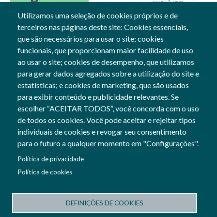
Utilizamos uma seleção de cookies próprios e de
terceiros nas páginas deste site: Cookies essenciais,
18 Sep, 2023
que são necessários para usar o site; cookies
funcionais, que proporcionam maior facilidade de uso
Gerais
ao usar o site; cookies de desempenho, que utilizamos
para gerar dados agregados sobre a utilização do site e
estatísticas; e cookies de marketing, que são usados
para exibir conteúdo e publicidade relevantes. Se
Siga-nos
escolher “ACEITAR TODOS”, você concorda com o uso
Social Networks
de todos os cookies. Você pode aceitar e rejeitar tipos
individuais de cookies e revogar seu consentimento
para o futuro a qualquer momento em "Configurações".
Cofinanciado por:
Política de privacidade
Imagem
Política de cookies
Imagem
DEFINIÇÕES DE COOKIES