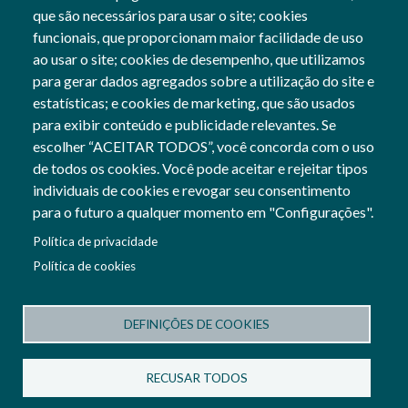
22 May, 2023
que são necessários para usar o site; cookies
funcionais, que proporcionam maior facilidade de uso
Gerais
ao usar o site; cookies de desempenho, que utilizamos
para gerar dados agregados sobre a utilização do site e
estatísticas; e cookies de marketing, que são usados
para exibir conteúdo e publicidade relevantes. Se
Siga-nos
escolher “ACEITAR TODOS”, você concorda com o uso
Social Networks
de todos os cookies. Você pode aceitar e rejeitar tipos
individuais de cookies e revogar seu consentimento
para o futuro a qualquer momento em "Configurações".
Cofinanciado por:
Política de privacidade
Imagem
Política de cookies
Imagem
DEFINIÇÕES DE COOKIES
Termos e Condições
Política de Privacidade
RECUSAR TODOS
Política de Cookies
Configuração de cookies