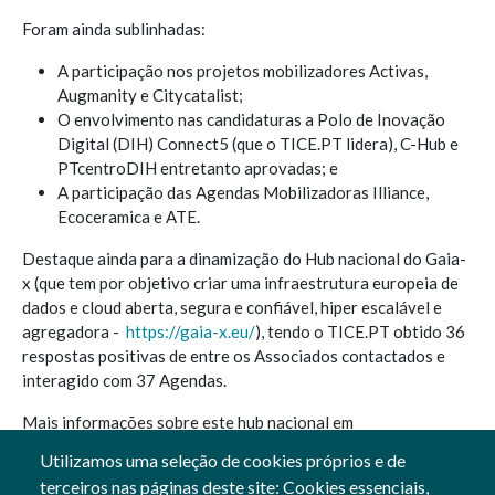
Foram ainda sublinhadas:
A participação nos projetos mobilizadores Activas,
Augmanity e Citycatalist;
O envolvimento nas candidaturas a Polo de Inovação
Digital (DIH) Connect5 (que o TICE.PT lidera), C-Hub e
PTcentroDIH entretanto aprovadas; e
A participação das Agendas Mobilizadoras Illiance,
Ecoceramica e ATE.
Destaque ainda para a dinamização do Hub nacional do Gaia-
x (que tem por objetivo criar uma infraestrutura europeia de
dados e cloud aberta, segura e confiável, hiper escalável e
agregadora -
https://gaia-x.eu/
), tendo o TICE.PT obtido 36
respostas positivas de entre os Associados contactados e
interagido com 37 Agendas.
Mais informações sobre este hub nacional em
https://tice.pt/pt-pt/noticias-e-eventos/hub-portuges-do-
Utilizamos uma seleção de cookies próprios e de
gaia-x
terceiros nas páginas deste site: Cookies essenciais,