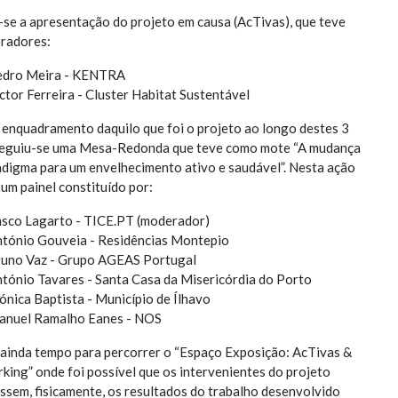
-se a apresentação do projeto em causa (AcTivas), que teve
radores:
edro Meira - KENTRA
ctor Ferreira - Cluster Habitat Sustentável
 enquadramento daquilo que foi o projeto ao longo destes 3
seguiu-se uma Mesa-Redonda que teve como mote “A mudança
adigma para um envelhecimento ativo e saudável”. Nesta ação
um painel constituído por:
sco Lagarto - TICE.PT (moderador)
tónio Gouveia - Residências Montepio
uno Vaz - Grupo AGEAS Portugal
tónio Tavares - Santa Casa da Misericórdia do Porto
nica Baptista - Município de Ílhavo
anuel Ramalho Eanes - NOS
ainda tempo para percorrer o “Espaço Exposição: AcTivas &
king” onde foi possível que os intervenientes do projeto
ssem, fisicamente, os resultados do trabalho desenvolvido