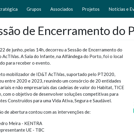
tratégica
Grupos
Associados
Projetos
Notícias e E
ssão de Encerramento do P
 22 de junho, pelas 14h, decorreu a Sessão de Encerramento do
 AcTiVas. A Sala do Infante, na Alfândega do Porto, foi o local
ido para receber o evento.
eto mobilizador de ID&T AcTiVas, suportado pelo PT2020,
eu entre 2020 e 2023, reunindo um consórcio de 20 entidades
riais e não empresariais das cadeias de valor do Habitat, TICE
e, com o objetivo de desenvolver soluções competitivas para
tes Construídos para uma Vida Ativa, Segura e Saudável.
ão de abertura contou com as intervenções de:
edro Meira - KENTRA
presentante UE - TBC