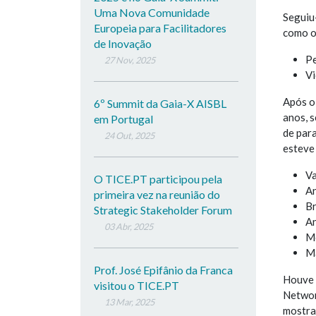
Uma Nova Comunidade
Seguiu
Europeia para Facilitadores
como o
de Inovação
P
27 Nov, 2025
Vi
Após o
6º Summit da Gaia-X AISBL
anos, 
em Portugal
de par
24 Out, 2025
esteve 
Va
O TICE.PT participou pela
An
primeira vez na reunião do
Br
Strategic Stakeholder Forum
An
03 Abr, 2025
Mó
M
Prof. José Epifânio da Franca
Houve 
visitou o TICE.PT
Networ
13 Mar, 2025
mostra