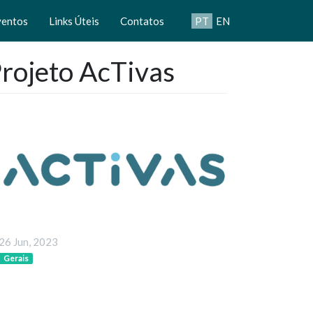
ventos
Links Úteis
Contatos
PT
EN
rojeto AcTivas
26 Jun, 2023
Gerais