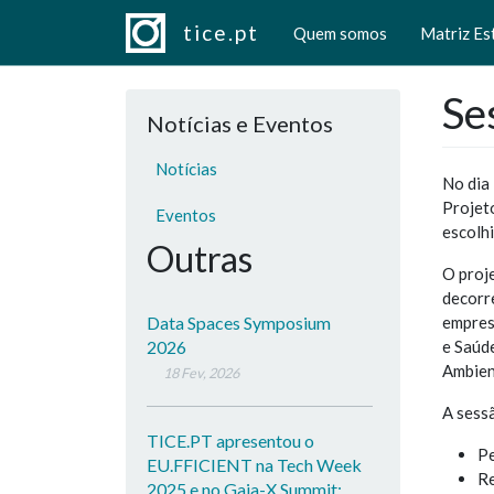
Navegação principal
Passar para o conteúdo principal
tice.pt
Quem somos
Matriz Es
Se
Notícias e Eventos
Notícias
No dia
Projeto
Eventos
escolh
Outras
O proj
decorr
empresa
Data Spaces Symposium
e Saúd
2026
Ambien
18 Fev, 2026
A sess
TICE.PT apresentou o
P
EU.FFICIENT na Tech Week
Re
2025 e no Gaia-X Summit: